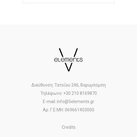
Διεύθυνση: Τατοΐου 246, Βαρυμπόμπη
Τηλέφωνο: +30 210 8169870
E-mail: info@5elements.gr
Αρ. Γ.Ε.ΜΗ: 069661403000
Credits